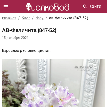
ВОЙТИ
главная
/
блог
/
dany
/
ав-феличита (847-52)
АВ-Феличита (847-52)
15 декабря 2021
Взрослое растение цветет: