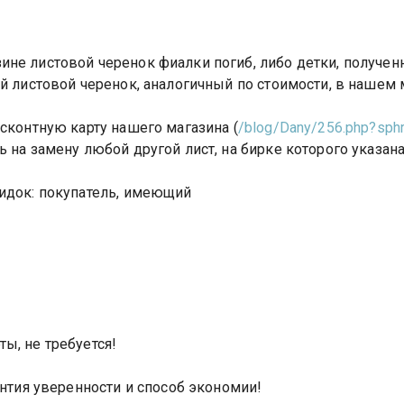
не листовой черенок фиалки погиб, либо детки, получен
й листовой черенок, аналогичный по стоимости, в нашем м
сконтную карту нашего магазина (
/blog/Dany/256.php?sph
 на замену любой другой лист, на бирке которого указан
кидок: покупатель, имеющий
ы, не требуется!
антия уверенности и способ экономии!