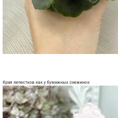
Края лепестков как у бумажных снежинок: