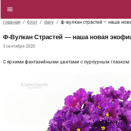
главная
/
блог
/
dany
/
ф-вулкан страстей — наша нов
Ф-Вулкан Страстей — наша новая экофи
3 сентября 2020
С яркими фантазийными цветами с пурпурным глазком: