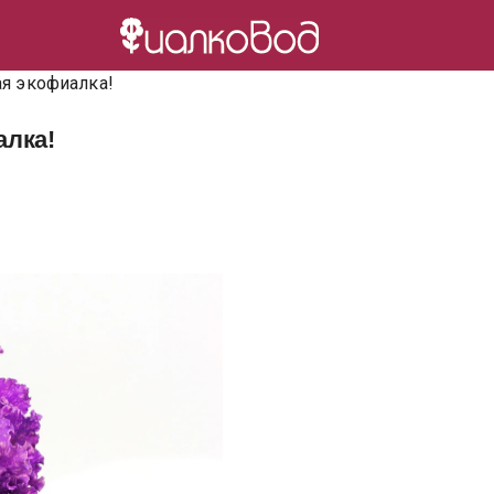
ая экофиалка!
алка!