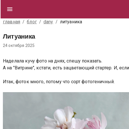
главная
/
блог
/
dany
/
литуаника
Литуаника
24 октября 2025
Наделала кучу фото на днях, спешу показать.
А на "Витрине", кстати, есть зацветающий стартер. И, есл
Итак, фоток много, потому что сорт фотогеничный.