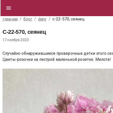
главная
/
блог
/
dany
/
с-22-570, сеянец
С-22-570, сеянец
17 ноября 2023
Случайно обнаружившиеся проверочные детки этого сеянца
Цветы-розочки на пестрой маленькой розетке. Милота!