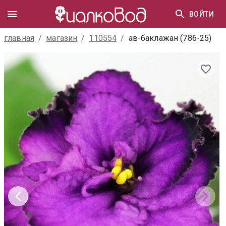
ВОЙТИ
главная
/
магазин
/
110554
/
ав-баклажан (786-25)