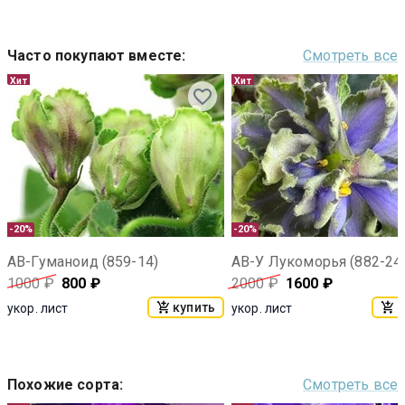
Часто покупают вместе
:
Смотреть все
Хит
Хит
-20%
-20%
АВ-Гуманоид (859-14)
АВ-У Лукоморья (882-24
1000
₽
800
₽
2000
₽
1600
₽
купить
к
укор. лист
укор. лист
Похожие сорта
:
Смотреть все