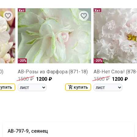
Хит
Хит
-20%
-20%
0)
АВ-Розы из Фарфора (871-18)
АВ-Нет Слов! (878
1500
₽
1200
₽
1500
₽
1200
₽
купить
купить
АВ-797-9, сеянец