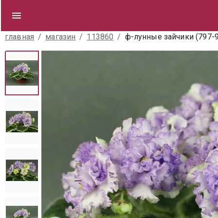
главная
/
магазин
/
113860
/
ф-лунные зайчики (797-9