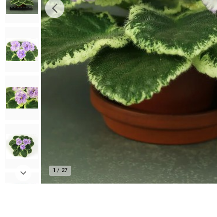
1
/
27