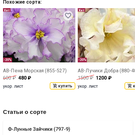
Похожие сорта
:
Хит
Хит
-20%
-20%
АВ-Пена Морская (855-527)
АВ-Лучики Добра (880-4
600
₽
480
₽
1500
₽
1200
₽
купить
укор. лист
укор. лист
Статьи о сорте
Ф-Лунные Зайчики (797-9)