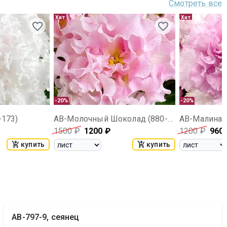
Смотреть все
Хит
Хит
-20%
-20%
-173)
АВ-Молочный Шоколад (880-121)
АВ-Малина н
1500
₽
1200
₽
1200
₽
960
купить
купить
АВ-797-9, сеянец