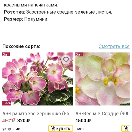
красными напечатками.
Розетка:
Заостренные средне-зеленые листья.
Размер:
Полумини
Похожие сорта
:
Смотреть все
Хит
Хит
-20%
АВ-Гранатовое Зернышко (858-52)
АВ-Весна в Сердце (900-
400
₽
320
₽
1500
₽
купить
к
укор. лист
лист