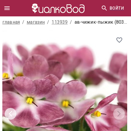
ВОЙТИ
главная
/
магазин
/
113939
/
ав-чижик-пыжик (803-23)