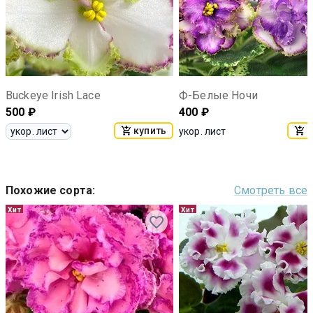
Buckeye Irish Lace
Ф-Белые Ночи
500
₽
400
₽
купить
к
укор. лист
Похожие сорта
:
Смотреть все
Хит
Хит