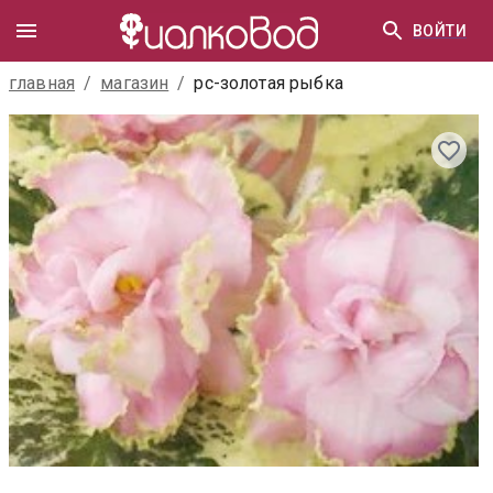
ВОЙТИ
главная
/
магазин
/
рс-золотая рыбка