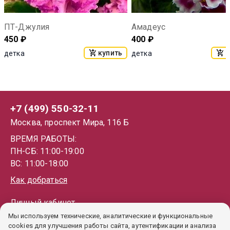
ПТ-Джулия
Амадеус
450
₽
400
₽
купить
к
детка
детка
+7 (499) 550-32-11
Москва, проспект Мира, 116 Б
ВРЕМЯ РАБОТЫ:
ПН-СБ: 11:00-19:00
ВС: 11:00-18:00
Как добраться
Личный кабинет
Мы используем технические, аналитические и функциональные
Каталог
cookies для улучшения работы сайта, аутентификации и анализа