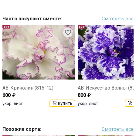
Часто покупают вместе
:
Смотреть все
Хит
Хит
АВ-Кринолин (815-12)
АВ-Искусство Волны (87
600
₽
800
₽
купить
к
укор. лист
укор. лист
Похожие сорта
:
Смотреть все