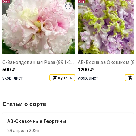
Хит
Хит
С-Заколдованная Роза (891-25)
500
₽
1200
₽
купить
к
укор. лист
укор. лист
Статьи о сорте
АВ-Сказочные Георгины
29 апреля 2026