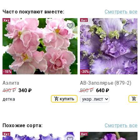
Часто покупают вместе
:
Смотреть все
Хит
Хит
-15%
-20%
Аэлита
АВ-Заполярье (879-2)
400
₽
340
₽
800
₽
640
₽
купить
к
детка
Похожие сорта
:
Смотреть все
Хит
Хит