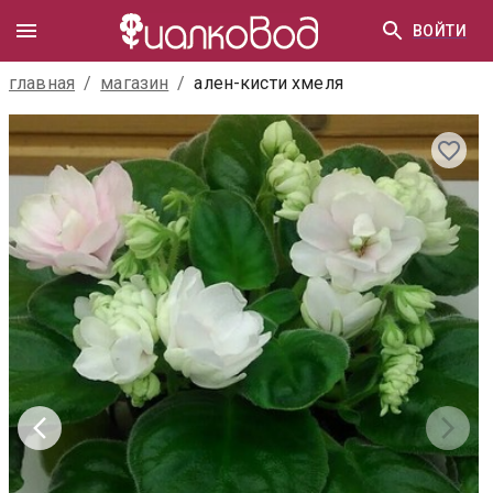
ВОЙТИ
главная
/
магазин
/
ален-кисти хмеля