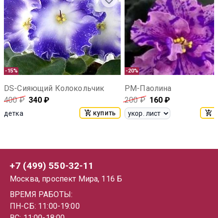
-15%
-20%
DS-Сияющий Колокольчик
РМ-Паолина
400
₽
340
₽
200
₽
160
₽
купить
к
детка
+7 (499) 550-32-11
Москва, проспект Мира, 116 Б
ВРЕМЯ РАБОТЫ:
ПН-СБ: 11:00-19:00
ВС: 11:00-18:00