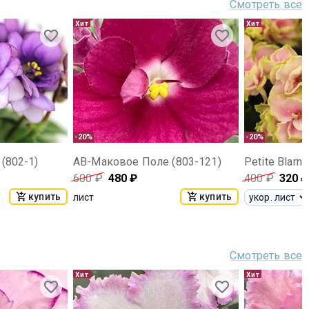
Смотреть все
Хит
Хит
-20%
-20%
(802-1)
АВ-Маковое Поле (803-121)
Petite Blarne
600
₽
480
₽
400
₽
320
₽
купить
купить
лист
Смотреть все
Хит
Хит