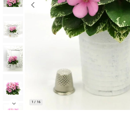
1
/
16