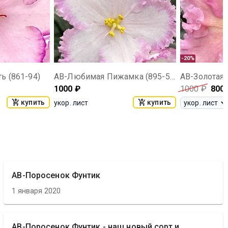
-20%
ь (861-94)
АВ-Любимая Пижамка (895-58)
АВ-Золотая 
1000
₽
1000
₽
800
купить
купить
укор. лист
АВ-Поросенок Фунтик
1 января 2020
АВ-Поросенок Фунтик - наш новый сорт и