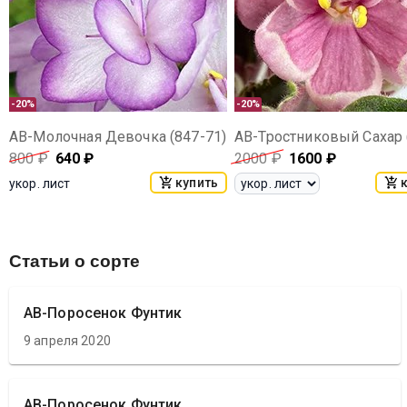
-20%
-20%
АВ-Молочная Девочка (847-71)
800
₽
640
₽
2000
₽
1600
₽
купить
укор. лист
Статьи о сорте
АВ-Поросенок Фунтик
9 апреля 2020
АВ-Поросенок Фунтик