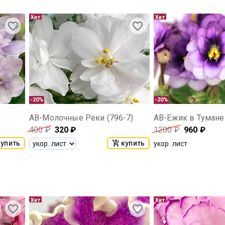
Хит
Хит
-20%
-20%
АВ-Молочные Реки (796-7)
АВ-Ежик в Тумане 
400
₽
320
₽
1200
₽
960
₽
купить
купить
укор. лист
Хит
Хит