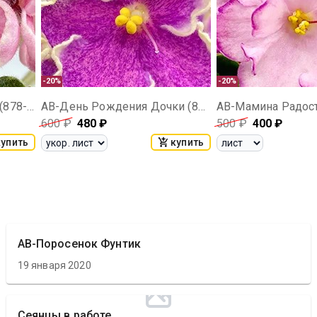
-20%
-20%
АВ-Тростниковый Сахар (878-93)
АВ-День Рождения Дочки (875-311)
АВ-Мамина Радост
600
₽
480
₽
500
₽
400
₽
купить
купить
АВ-Поросенок Фунтик
19 января 2020
Сеянцы в работе