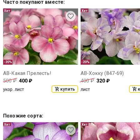
Часто покупают вместе
:
Хит
Хит
-20%
-20%
АВ-Какая Прелесть!
АВ-Хокку (847-69)
500
₽
400
₽
400
₽
320
₽
купить
укор. лист
лист
Похожие сорта
:
Хит
Хит