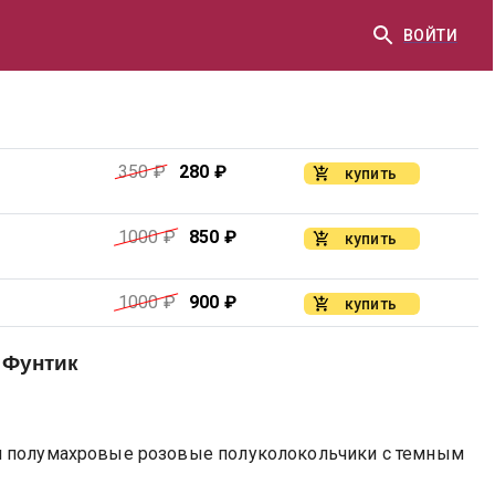
ВОЙТИ
350
₽
280
₽
купить
1000
₽
850
₽
купить
1000
₽
900
₽
купить
 Фунтик
и полумахровые розовые полуколокольчики с темным