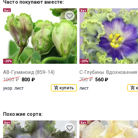
Часто покупают вместе
:
Хит
Хит
-20%
-20%
АВ-Гуманоид (859-14)
1000
₽
800
₽
700
₽
560
₽
купить
укор. лист
лист
Похожие сорта
:
Хит
Хит