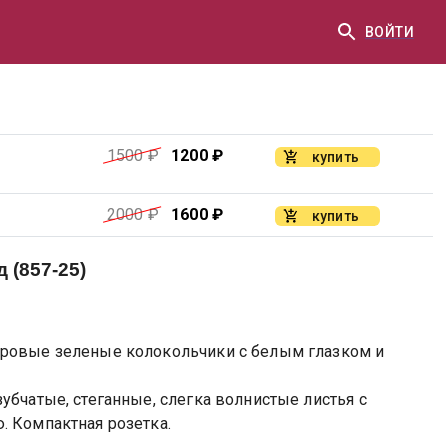
ВОЙТИ
1500
₽
1200
₽
купить
2000
₽
1600
₽
купить
 (857-25)
ровые зеленые колокольчики с белым глазком и
убчатые, стеганные, слегка волнистые листья с
. Компактная розетка.