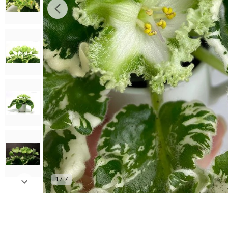
1
/
7