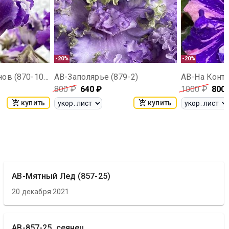
-20%
-20%
АВ-Танец Дельфинов (870-104)
АВ-Заполярье (879-2)
АВ-На Контр
800
₽
640
₽
1000
₽
800
купить
купить
АВ-Мятный Лед (857-25)
20 декабря 2021
АВ-857-25, сеянец