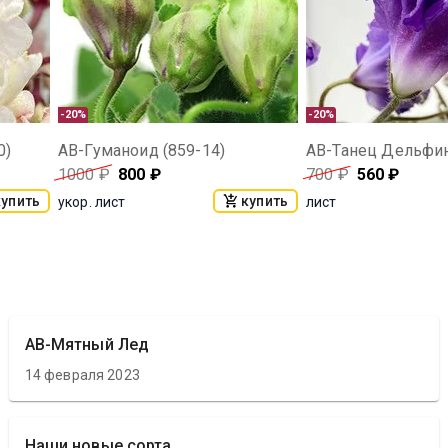
-20%
-20%
0)
АВ-Гуманоид (859-14)
1000
₽
800
₽
700
₽
560
₽
купить
купить
укор. лист
лист
АВ-Мятный Лед
14 февраля 2023
Наши новые сорта