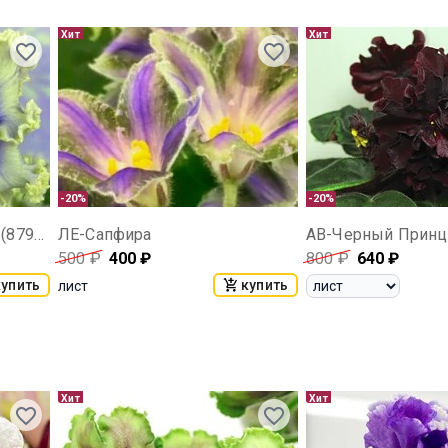
Хит
Хит
-20%
-20%
С-Глубины Вдохновения (879-16)
ЛЕ-Сапфира
АВ-Черный Принц
500
₽
400
₽
800
₽
640
₽
купить
купить
лист
Хит
Хит