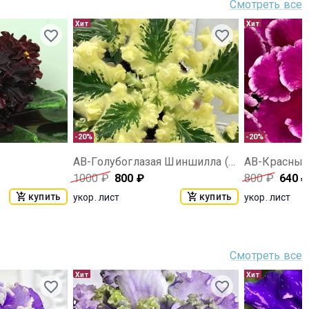
Смотреть все
Хит
Хит
-20%
-20%
АВ-Голубоглазая Шиншилла (857-43)
1000
₽
800
₽
800
₽
640
₽
купить
купить
укор. лист
укор. лист
Смотреть все
Хит
Хит