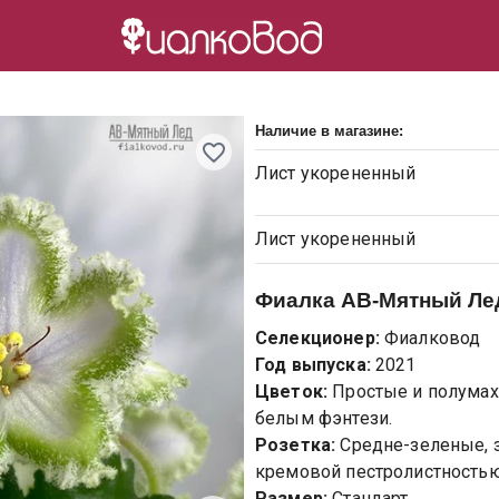
Наличие в магазине:
Лист
укорененный
Лист
укорененный
Фиалка
АВ-Мятный Лед
Селекционер:
Фиалковод
Год выпуска:
2021
Цветок:
Простые и полумах
белым фэнтези.
Розетка:
Средне-зеленые, з
кремовой пестролистностью
Размер:
Стандарт