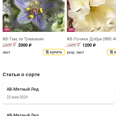
-20%
-20%
АВ-Там, за Туманами
АВ-Лучики Добра (880-4
2500
₽
2000
₽
1500
₽
1200
₽
купить
лист
укор. лист
Статьи о сорте
АВ-Мятный Лед
22 мая 2024
АВ-Мятный Лед