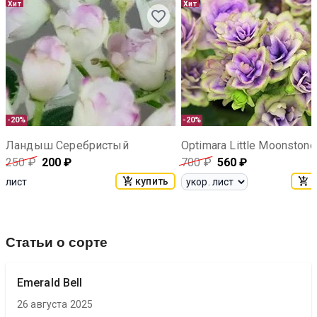
Хит
Хит
-20%
-20%
Ландыш Серебристый
Optimara Little Moonstone
250
₽
200
₽
700
₽
560
₽
купить
к
лист
Статьи о сорте
Emerald Bell
26 августа 2025