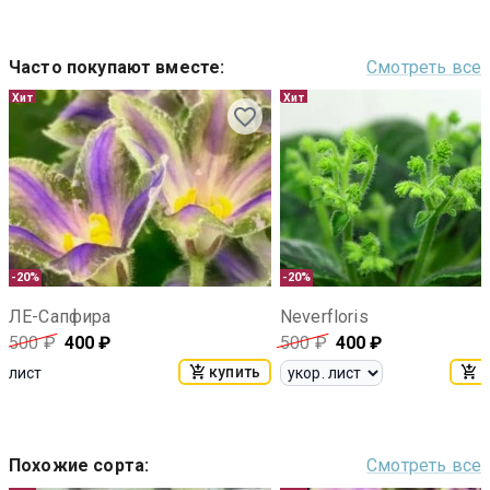
Часто покупают вместе
:
Смотреть все
Хит
Хит
-20%
-20%
ЛЕ-Сапфира
Neverfloris
500
₽
400
₽
500
₽
400
₽
купить
к
лист
Похожие сорта
:
Смотреть все