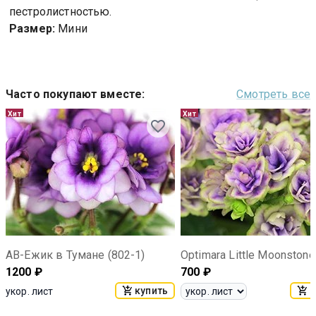
пестролистностью.
Размер:
Мини
Часто покупают вместе
:
Смотреть все
Хит
Хит
АВ-Ежик в Тумане (802-1)
Optimara Little Moonstone
1200
₽
700
₽
купить
к
укор. лист