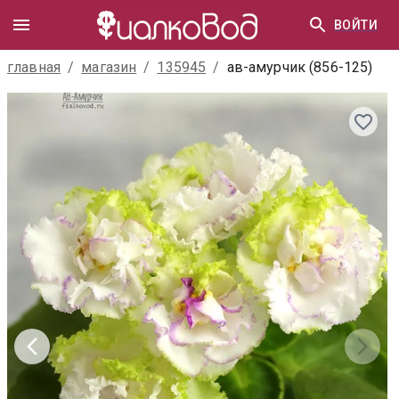
ВОЙТИ
главная
/
магазин
/
135945
/
ав-амурчик (856-125)