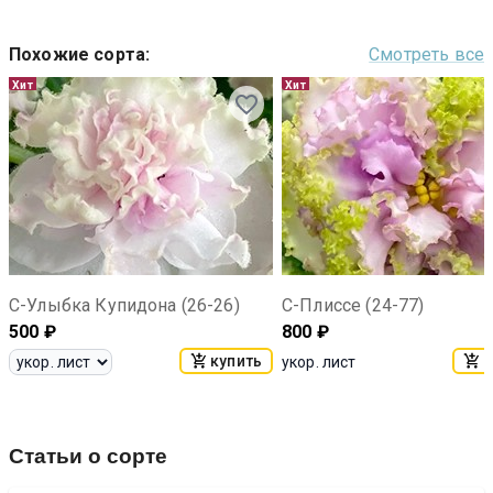
Похожие сорта
:
Смотреть все
Хит
Хит
С-Улыбка Купидона (26-26)
С-Плиссе (24-77)
500
₽
800
₽
купить
к
укор. лист
Статьи о сорте