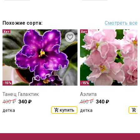
Похожие сорта
:
Смотреть все
Хит
Хит
-15%
-15%
Танец Галактик
Аэлита
400
₽
340
₽
400
₽
340
₽
купить
к
детка
детка