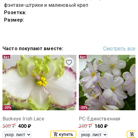
фэнтази-штрихи и малиновый крап
Розетка:
Размер:
Часто покупают вместе
:
Смотреть все
Хит
Хит
-20%
-20%
Buckeye Irish Lace
РС-Единственная
500
₽
400
₽
200
₽
160
₽
купить
к