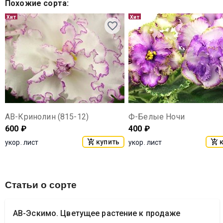
Похожие сорта
:
Хит
Хит
АВ-Кринолин (815-12)
Ф-Белые Ночи
600
₽
400
₽
купить
укор. лист
укор. лист
Статьи о сорте
АВ-Эскимо. Цветущее растение к продаже