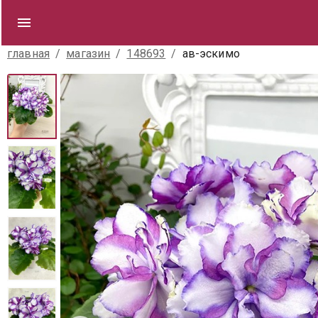
главная
/
магазин
/
148693
/
ав-эскимо