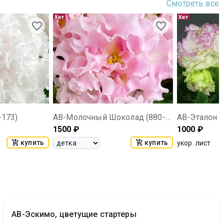
Смотреть все
Хит
Хит
-173)
АВ-Молочный Шоколад (880-121)
АВ-Эталон (
1500
₽
1000
₽
купить
купить
укор. лист
АВ-Эскимо, цветущие стартеры