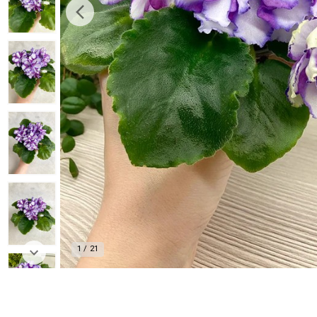
1
/
21