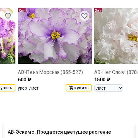
Хит
Хит
АВ-Пена Морская (855-527)
АВ-Нет Слов! (878
600
₽
1500
₽
купить
купить
укор. лист
АВ-Эскимо. Продается цветущее растение