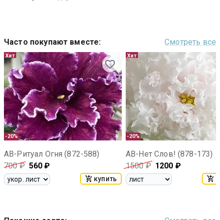
Часто покупают вместе
:
Смотреть все
Хит
Хит
-20%
-20%
АВ-Ритуал Огня (872-588)
АВ-Нет Слов! (878-173)
700
₽
560
₽
1500
₽
1200
₽
купить
к