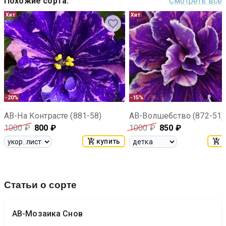
Похожие сорта
:
Смотреть все
Хит
Хит
-20%
-15%
АВ-На Контрасте (881-58)
АВ-Волшебство (872-51)
1000
₽
800
₽
1000
₽
850
₽
купить
к
Статьи о сорте
АВ-Мозаика Снов