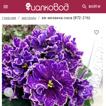
ВОЙТИ
главная
/
магазин
/
ав-мозаика снов (872-216)