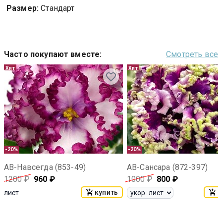
Размер:
Стандарт
Часто покупают вместе
:
Смотреть все
Хит
Хит
-20%
-20%
АВ-Навсегда (853-49)
АВ-Сансара (872-397)
1200
₽
960
₽
1000
₽
800
₽
купить
к
лист