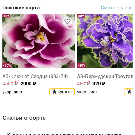
Похожие сорта
:
Смотреть все
Хит
Хит
-20%
-20%
АВ-Ключ от Сердца (883-74)
АВ-Бермудский Треугол
2500
₽
2000
₽
400
₽
320
₽
купить
к
укор. лист
укор. лист
Статьи о сорте
К празднику в магазин уехали цветущие фиалки