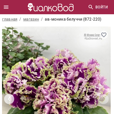
ВОЙТИ
главная
/
магазин
/
ав-моника белуччи (872-220)