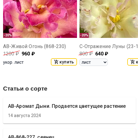
-20%
-20%
АВ-Живой Огонь (868-230)
С-Отражение Луны (23-1
1200
₽
960
₽
800
₽
640
₽
купить
укор. лист
Статьи о сорте
АВ-Аромат Дыни. Продается цветущее растение
14 августа 2024
АВ-868-227, сеянец