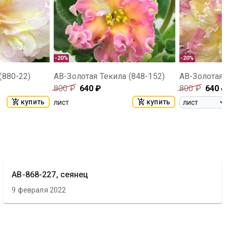
-20%
-20%
(880-22)
АВ-Золотая Текила (848-152)
АВ-Золотая 
800
₽
640
₽
800
₽
640
₽
купить
купить
лист
АВ-868-227, сеянец
9 февраля 2022