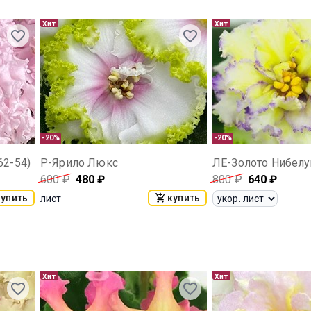
Хит
Хит
-20%
-20%
62-54)
Р-Ярило Люкс
ЛЕ-Золото Нибелу
600
₽
480
₽
800
₽
640
₽
купить
купить
лист
Хит
Хит