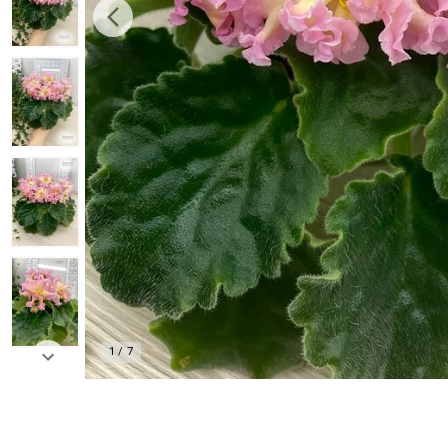
1
/
7