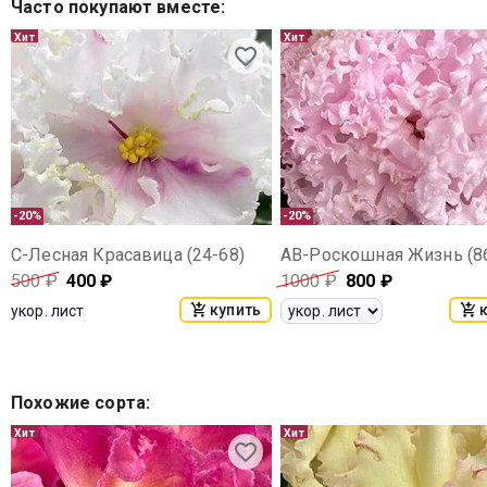
Часто покупают вместе
:
Хит
Хит
-20%
-20%
С-Лесная Красавица (24-68)
АВ-Роскошная Жизнь (8
500
₽
400
₽
1000
₽
800
₽
купить
укор. лист
Похожие сорта
:
Хит
Хит