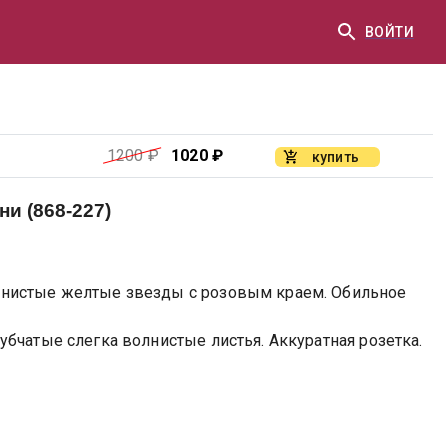
ВОЙТИ
1200
₽
1020
₽
купить
и (868-227)
нистые желтые звезды с розовым краем. Обильное
бчатые слегка волнистые листья. Аккуратная розетка.