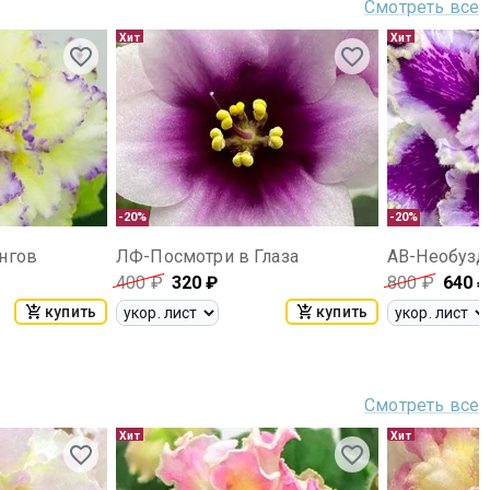
Смотреть все
Хит
Хит
-20%
-20%
нгов
ЛФ-Посмотри в Глаза
400
₽
320
₽
800
₽
640
₽
купить
купить
Смотреть все
Хит
Хит