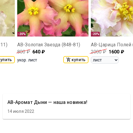
-20%
-20%
11)
АВ-Золотая Звезда (848-81)
АВ-Царица Полей 
800
₽
640
₽
2000
₽
1600
₽
купить
купить
укор. лист
АВ-Аромат Дыни — наша новинка!
14 июля 2022