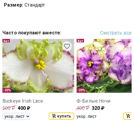
Размер:
Стандарт
Часто покупают вместе
:
Смотреть все
Хит
Хит
-20%
-20%
Buckeye Irish Lace
Ф-Белые Ночи
500
₽
400
₽
400
₽
320
₽
купить
к
укор. лист