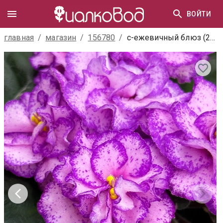
ВОЙТИ
главная
/
магазин
/
156780
/
с-ежевичный блюз (22-167)