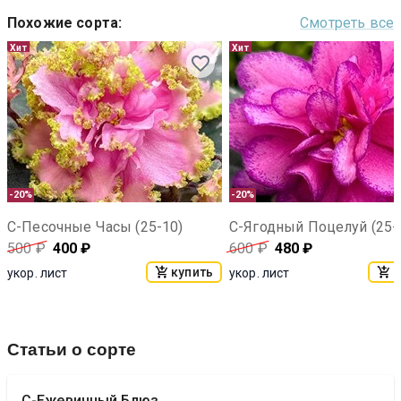
Похожие сорта
:
Смотреть все
Хит
Хит
-20%
-20%
С-Песочные Часы (25-10)
С-Ягодный Поцелуй (25-
500
₽
400
₽
600
₽
480
₽
купить
к
укор. лист
укор. лист
Статьи о сорте
С-Ежевичный Блюз