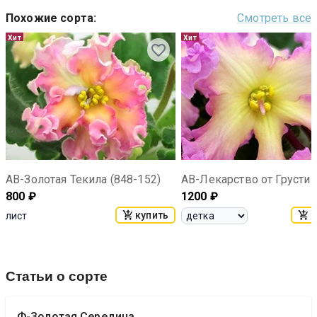
Похожие сорта
:
Смотреть все
Хит
Хит
АВ-Золотая Текила (848-152)
800
₽
1200
₽
купить
к
лист
Статьи о сорте
Ф-Золотая Середина