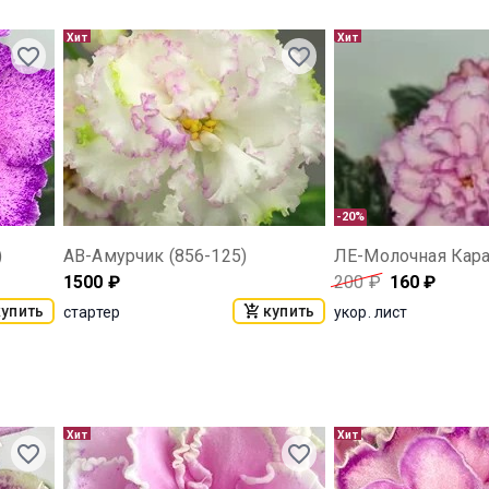
Хит
Хит
-20%
)
АВ-Амурчик (856-125)
ЛЕ-Молочная Кар
1500
₽
200
₽
160
₽
купить
купить
стартер
укор. лист
Хит
Хит