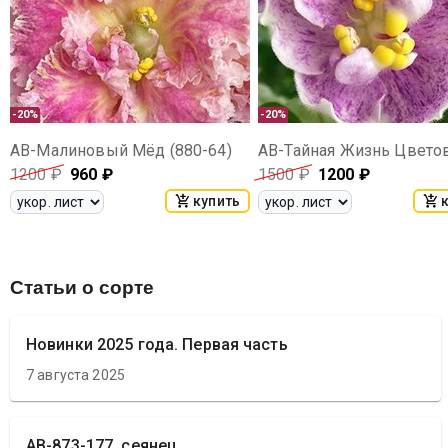
-20%
-20%
АВ-Малиновый Мёд (880-64)
1200
₽
960
₽
1500
₽
1200
₽
купить
Статьи о сорте
Новинки 2025 года. Первая часть
7 августа 2025
АВ-873-177, сеянец