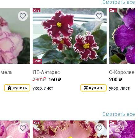
Смотреть все
Хит
Хит
-20%
амель
ЛЕ-Антарес
С-Королевск
200
₽
160
₽
200
₽
купить
купить
укор. лист
укор. лист
Смотреть все
Хит
Хит