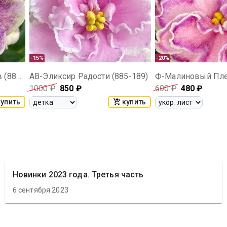
-15%
-20%
АВ-Тайная Жизнь Цветов (883-87)
АВ-Эликсир Радости (885-189)
Ф-Малиновый Плен
1000
₽
850
₽
600
₽
480
₽
купить
купить
Новинки 2023 года. Третья часть
6 сентября 2023