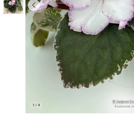
1
/
4