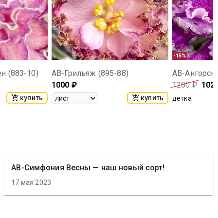
-15%
 (883-10)
АВ-Грильяж (895-88)
АВ-Ангорски
1000
₽
1200
₽
102
купить
купить
детка
АВ-Симфония Весны — наш новый сорт!
17 мая 2023