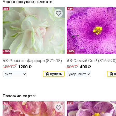
Часто покупают вместе
:
Хит
Хит
-20%
-20%
АВ-Розы из Фарфора (871-18)
АВ-Самый Сок! (816-520
1500
₽
1200
₽
500
₽
400
₽
купить
Похожие сорта
:
Хит
Хит