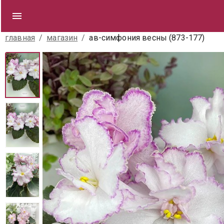
главная
/
магазин
/
ав-симфония весны (873-177)