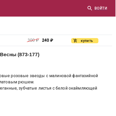
ВОЙТИ
300
₽
240
₽
купить
есны (873-177)
овые розовые звезды с малиновой фантазийной
салатовым рюшем.
теганные, зубчатые листья с белой окаймляющей