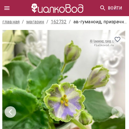
ВОЙТИ
главная
/
магазин
/
162732
/
ав-гуманоид, призрачный спорт