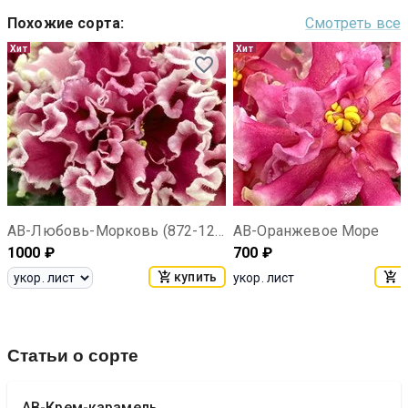
Похожие сорта
:
Смотреть все
Хит
Хит
АВ-Любовь-Морковь (872-127)
АВ-Оранжевое Море
1000
₽
700
₽
купить
к
укор. лист
Статьи о сорте
АВ-Крем-карамель