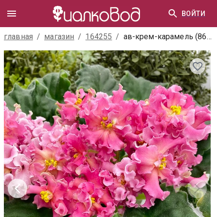
ВОЙТИ
главная
/
магазин
/
164255
/
ав-крем-карамель (868-392)