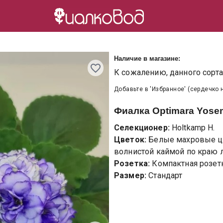
Наличие в магазине:
К сожалению, данного сорта 
Добавьте в 'Избранное' (сердечко 
Фиалка
Optimara Yosemi
Селекционер:
Holtkamp H.
Цветок:
Белые махровые цв
волнистой каймой по краю л
Розетка:
Компактная розетк
Размер:
Стандарт