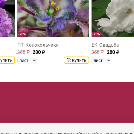
-20%
-20%
ПТ-Колокольчики
ЕК-Свадьба
250
₽
200
₽
350
₽
280
₽
купить
купить
иональные cookies для улучшения работы сайта, аутентификац