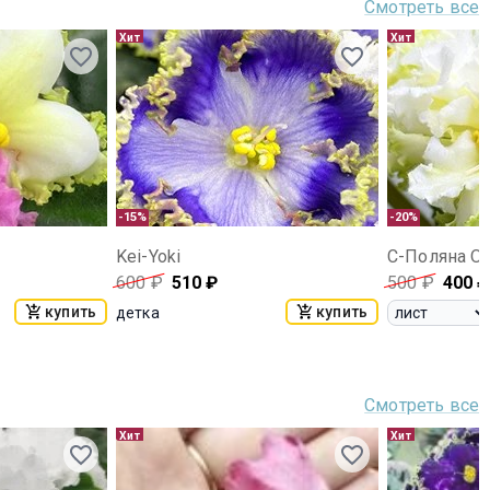
Смотреть все
Хит
Хит
-15%
-20%
Kei-Yoki
С-Поляна О
600
₽
510
₽
500
₽
400
₽
купить
купить
детка
Смотреть все
Хит
Хит