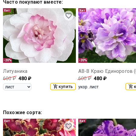
Часто покупают вместе
:
Хит
Хит
-20%
-20%
Литуаника
АВ-В Краю Единорогов (
600
₽
480
₽
600
₽
480
₽
купить
укор. лист
Похожие сорта
:
Хит
Хит