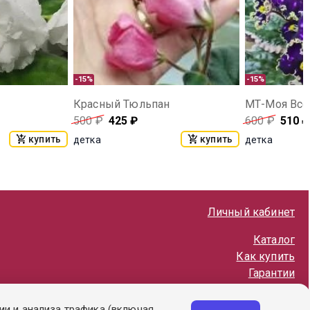
-15%
-15%
Красный Тюльпан
МТ-Моя Все
500
₽
425
₽
600
₽
510
₽
купить
купить
детка
детка
Личный кабинет
Каталог
Как купить
Гарантии
Политика обработки ПД
ии и анализа трафика (включая