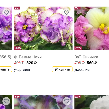
Хит
Хит
-20%
-20%
856-5)
Ф-Белые Ночи
ВаТ-Синичка
400
₽
320
₽
700
₽
560
₽
купить
купить
укор. лист
укор. лист
Хит
Хит