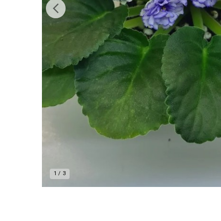
1
/
3