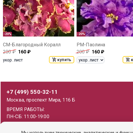
-20%
-20%
СМ-Благородный Коралл
РМ-Паолина
200
₽
160
₽
200
₽
160
₽
купить
укор. лист
+7 (499) 550-32-11
Москва, проспект Мира, 116 Б
ВРЕМЯ РАБОТЫ:
ПН-СБ: 11:00-19:00
ВС: 11:00-18:00
Мы используем технические, аналитические и функц