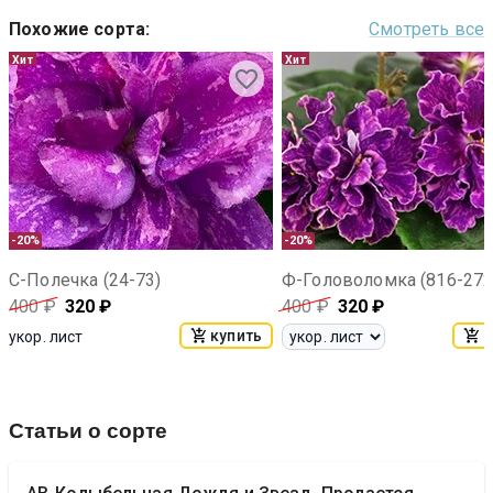
Похожие сорта
:
Смотреть все
Хит
Хит
-20%
-20%
С-Полечка (24-73)
Ф-Головоломка (816-272
400
₽
320
₽
400
₽
320
₽
купить
к
укор. лист
Статьи о сорте