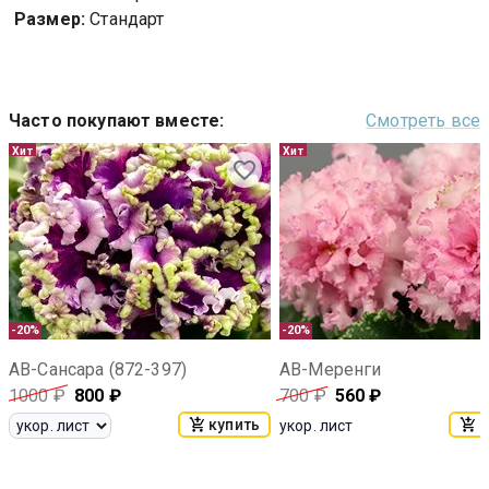
Размер:
Стандарт
Часто покупают вместе
:
Смотреть все
Хит
Хит
-20%
-20%
АВ-Сансара (872-397)
АВ-Меренги
1000
₽
800
₽
700
₽
560
₽
купить
к
укор. лист