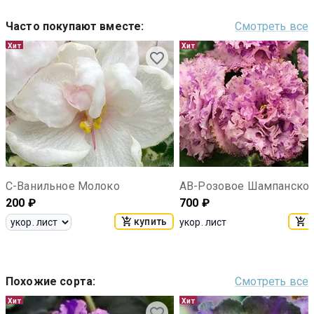
Часто покупают вместе
:
Смотреть все
Хит
Хит
С-Ванильное Молоко
АВ-Розовое Шампанско
200
₽
700
₽
купить
к
укор. лист
Похожие сорта
:
Смотреть все
Хит
Хит