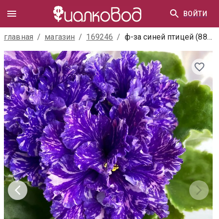
ВОЙТИ
главная
/
магазин
/
169246
/
ф-за синей птицей (885-125)