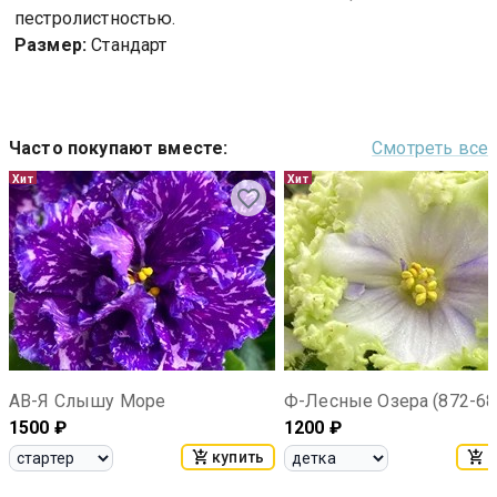
пестролистностью.
Размер:
Стандарт
Часто покупают вместе
:
Смотреть все
Хит
Хит
АВ-Я Слышу Море
Ф-Лесные Озера (872-68
1500
₽
1200
₽
купить
к