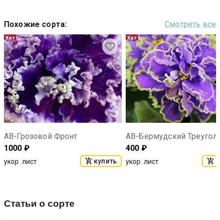
Похожие сорта
:
Смотреть все
Хит
Хит
АВ-Грозовой Фронт
АВ-Бермудский Треугол
1000
₽
400
₽
купить
к
укор. лист
укор. лист
Статьи о сорте