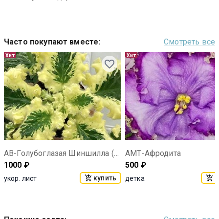
Часто покупают вместе
:
Смотреть все
Хит
Хит
АВ-Голубоглазая Шиншилла (857-43)
АМТ-Афродита
1000
₽
500
₽
купить
к
укор. лист
детка