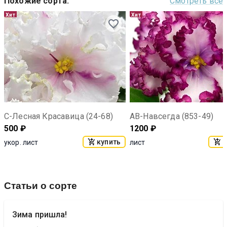
Похожие сорта
:
Смотреть все
Хит
Хит
С-Лесная Красавица (24-68)
АВ-Навсегда (853-49)
500
₽
1200
₽
купить
к
укор. лист
лист
Статьи о сорте
Зима пришла!