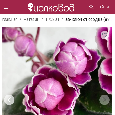
ВОЙТИ
главная
/
магазин
/
175201
/
ав-ключ от сердца (883-74)