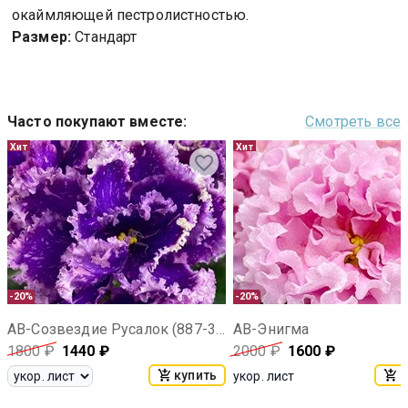
окаймляющей пестролистностью.
Размер:
Стандарт
Часто покупают вместе
:
Смотреть все
Хит
Хит
-20%
-20%
АВ-Созвездие Русалок (887-34)
АВ-Энигма
1800
₽
1440
₽
2000
₽
1600
₽
купить
к
укор. лист