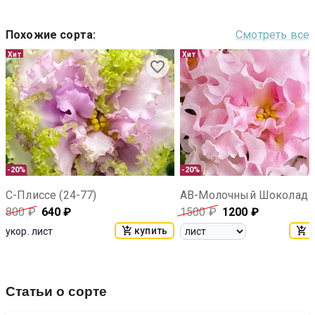
Похожие сорта
:
Смотреть все
Хит
Хит
-20%
-20%
С-Плиссе (24-77)
800
₽
640
₽
1500
₽
1200
₽
купить
к
укор. лист
Статьи о сорте