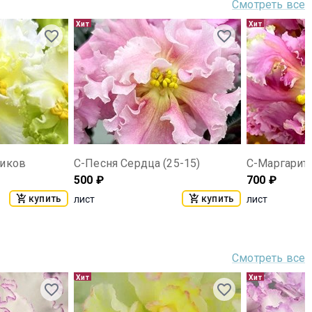
Смотреть все
Хит
Хит
чиков
С-Песня Сердца (25-15)
С-Маргаритк
500
₽
700
₽
купить
купить
лист
лист
Смотреть все
Хит
Хит