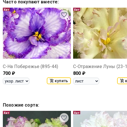
Часто покупают вместе
:
Хит
Хит
С-На Побережье (895-44)
С-Отражение Луны (23-1
700
₽
800
₽
купить
Похожие сорта
:
Хит
Хит