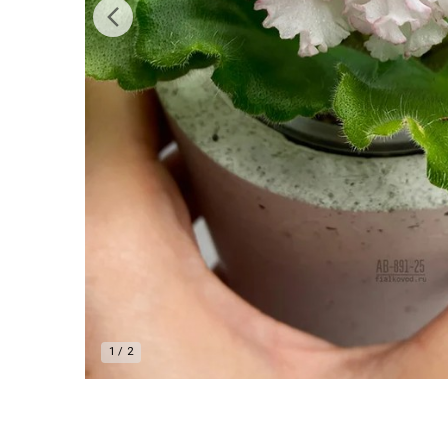
1
/
2