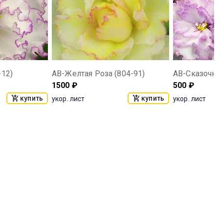
-12)
АВ-Желтая Роза (804-91)
1500
₽
500
₽
купить
купить
укор. лист
укор. лист