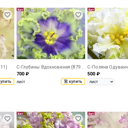
Хит
Хит
11)
С-Глубины Вдохновения (879-16)
С-Поляна Одуван
700
₽
500
₽
купить
купить
лист
Хит
Хит