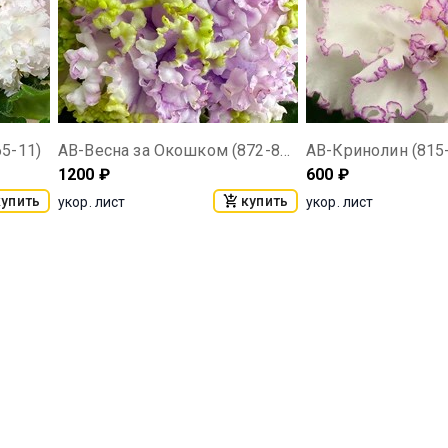
5-11)
АВ-Весна за Окошком (872-823)
АВ-Кринолин (815
1200
₽
600
₽
купить
купить
укор. лист
укор. лист