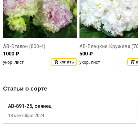
АВ-Эталон (800-4)
АВ-Елецкие Кружева (76
1000
₽
500
₽
купить
укор. лист
укор. лист
Статьи о сорте
АВ-891-25, сеянец
18 сентября 2024