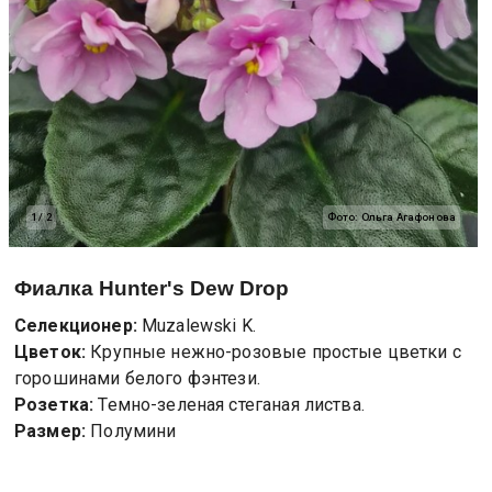
1
/
2
Фото:
Ольга Агафонова
Фиалка
Hunter's Dew Drop
Селекционер:
Muzalewski K.
Цветок:
Крупные нежно-розовые простые цветки с
горошинами белого фэнтези.
Розетка:
Темно-зеленая стеганая листва.
Размер:
Полумини