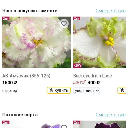
Часто покупают вместе
:
Смотреть все
Хит
Хит
-20%
АВ-Амурчик (856-125)
Buckeye Irish Lace
1500
₽
500
₽
400
₽
купить
к
стартер
Похожие сорта
:
Смотреть все
Хит
Хит