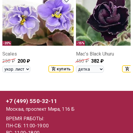
-20%
-15%
Scales
Mac's Black Uhuru
250
₽
200
₽
450
₽
382
₽
купить
к
+7 (499) 550-32-11
Москва, проспект Мира, 116 Б
ВРЕМЯ РАБОТЫ:
ПН-СБ: 11:00-19:00
ВС: 11:00-18:00