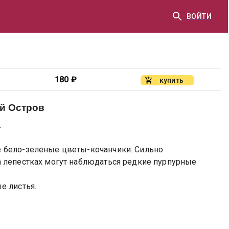
ВОЙТИ
180
₽
купить
й Остров
.
 бело-зеленые цветы-кочанчики. Сильно
 лепестках могут наблюдаться редкие пурпурные
е листья.