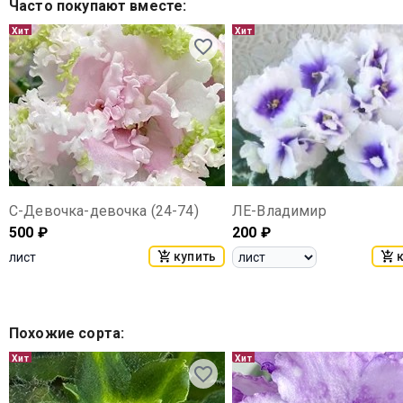
Часто покупают вместе
:
Хит
Хит
С-Девочка-девочка (24-74)
ЛЕ-Владимир
500
₽
200
₽
купить
лист
Похожие сорта
:
Хит
Хит