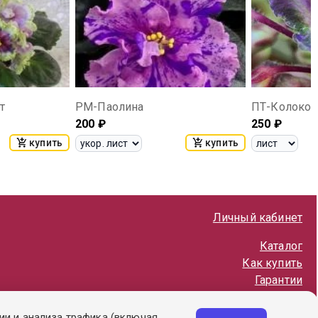
т
РМ-Паолина
ПТ-Колокол
200
₽
250
₽
купить
купить
Личный кабинет
Каталог
Как купить
Гарантии
Политика обработки ПД
ии и анализа трафика (включая