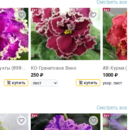
Смотреть все
Хит
Хит
С-Тропические Фрукты (898-55)
КО-Гранатовое Вино
АВ-Хурма (8
250
₽
1000
₽
купить
купить
укор. лист
Смотреть все
Хит
Хит