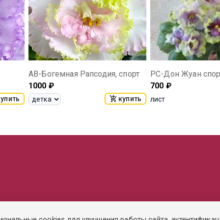
АВ-Богемная Рапсодия, спорт
РС-Дон Жуан спор
1000
₽
700
₽
купить
купить
лист
иональные cookies для улучшения работы сайта, аутентификац