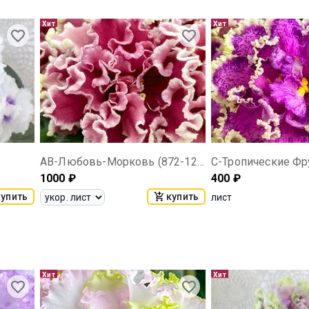
Хит
Хит
АВ-Любовь-Морковь (872-127)
1000
₽
400
₽
купить
купить
лист
Хит
Хит