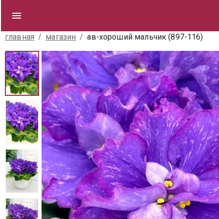
главная
/
магазин
/
ав-хороший мальчик (897-116)