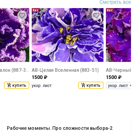
Смотреть все
Хит
Хит
АВ-Созвездие Русалок (887-34)
АВ-Целая Вселенная (883-51)
АВ-Черный 
1500
₽
1500
₽
купить
купить
укор. лист
Рабочие моменты. Про сложности выбора-2