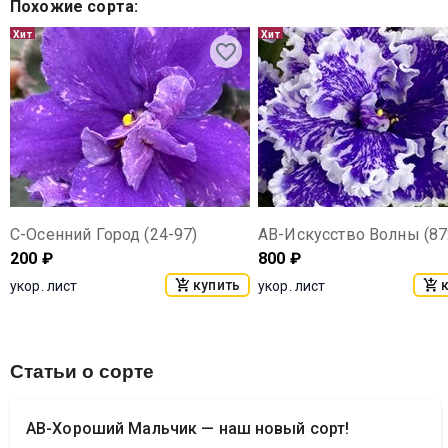
Похожие сорта
:
Хит
Хит
С-Осенний Город (24-97)
АВ-Искусство Волны (87
200
₽
800
₽
купить
укор. лист
укор. лист
Статьи о сорте
АВ-Хороший Мальчик — наш новый сорт!