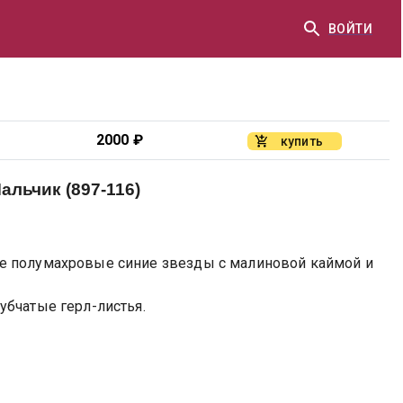
ВОЙТИ
2000
₽
купить
льчик (897-116)
е полумахровые синие звезды с малиновой каймой и
убчатые герл-листья.