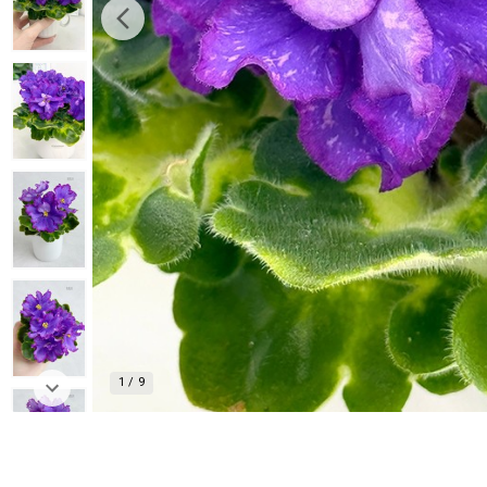
1
/
9