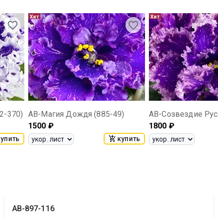
Хит
Хит
2-370)
АВ-Магия Дождя (885-49)
1500
₽
1800
₽
купить
купить
АВ-897-116