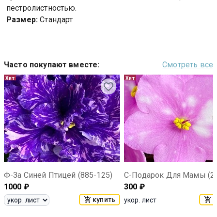
пестролистностью.
Размер:
Стандарт
Часто покупают вместе
:
Смотреть все
Хит
Хит
Ф-За Синей Птицей (885-125)
С-Подарок Для Мамы (25
1000
₽
300
₽
купить
к
укор. лист