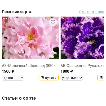
Похожие сорта
:
Смотреть все
Хит
Хит
АВ-Молочный Шоколад (880-121)
1500
₽
1800
₽
купить
к
Статьи о сорте