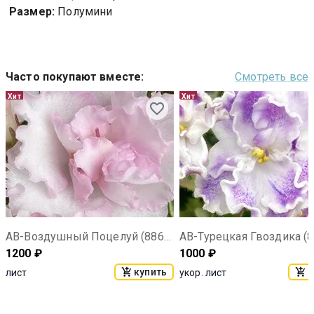
Размер:
Полумини
Часто покупают вместе
:
Смотреть все
Хит
Хит
АВ-Воздушный Поцелуй (886-23)
1200
₽
1000
₽
купить
к
лист
укор. лист