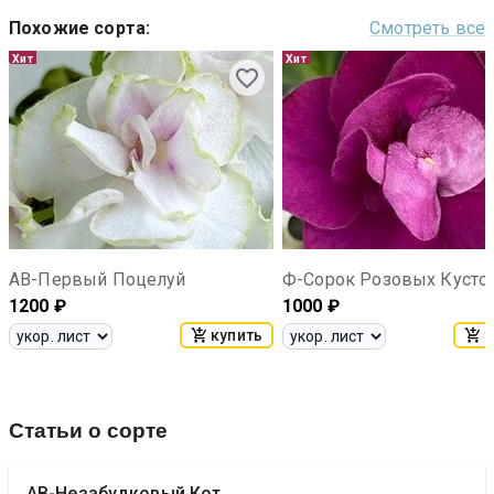
Похожие сорта
:
Смотреть все
Хит
Хит
АВ-Первый Поцелуй
1200
₽
1000
₽
купить
к
Статьи о сорте
АВ-Незабудковый Кот