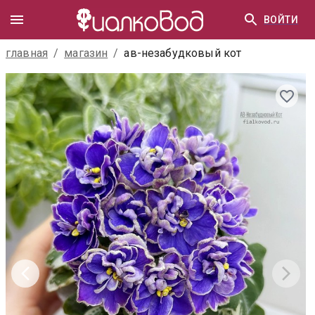
ВОЙТИ
главная
/
магазин
/
ав-незабудковый кот