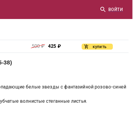
ВОЙТИ
500
₽
425
₽
купить
-38)
опадающие белые звезды с фантазийной розово-синей
убчатые волнистые стеганные листья.