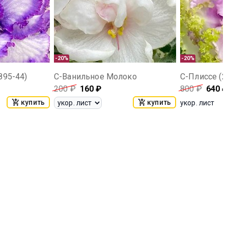
-20%
-20%
895-44)
С-Ванильное Молоко
С-Плиссе (2
200
₽
160
₽
800
₽
640
₽
купить
купить
укор. лист