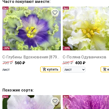
Часто покупают вместе
:
Хит
Хит
-20%
-20%
С-Глубины Вдохновения (879-16)
С-Поляна Одуванчиков
700
₽
560
₽
500
₽
400
₽
купить
лист
Похожие сорта
:
Хит
Хит