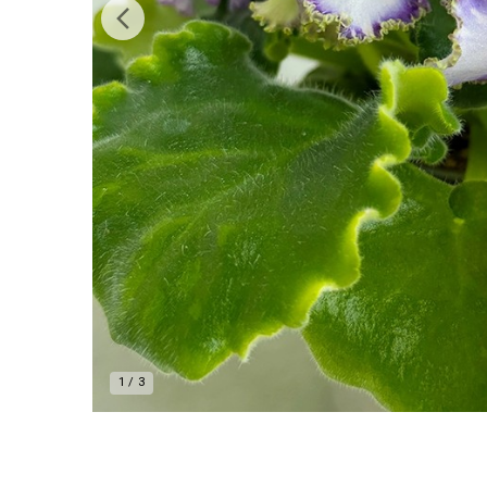
1
/
3