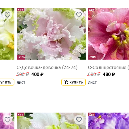
Хит
Хит
-20%
-20%
С-Девочка-девочка (24-74)
С-Солнцестояние (
500
₽
400
₽
600
₽
480
₽
купить
купить
лист
лист
Хит
Хит