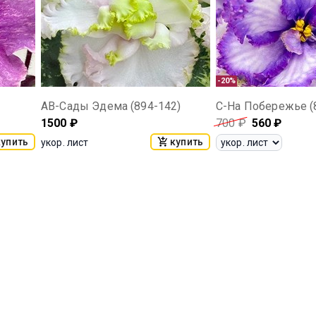
-20%
АВ-Сады Эдема (894-142)
С-На Побережье (
1500
₽
700
₽
560
₽
купить
купить
укор. лист