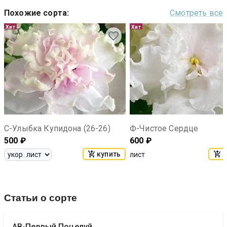
Похожие сорта
:
Смотреть все
Хит
Хит
С-Улыбка Купидона (26-26)
Ф-Чистое Сердце
500
₽
600
₽
купить
к
лист
Статьи о сорте
АВ-Первый Поцелуй