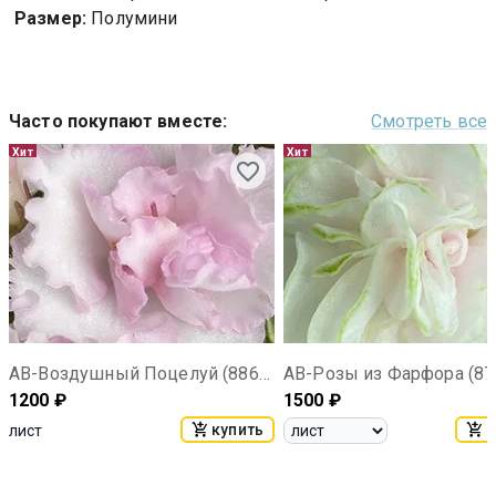
Размер:
Полумини
Часто покупают вместе
:
Смотреть все
Хит
Хит
АВ-Воздушный Поцелуй (886-23)
АВ-Розы из Фарфора (87
1200
₽
1500
₽
купить
к
лист