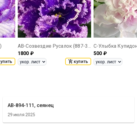
)
АВ-Созвездие Русалок (887-34)
С-Улыбка Купидон
1800
₽
500
₽
купить
купить
АВ-894-111, сеянец
29 июля 2025