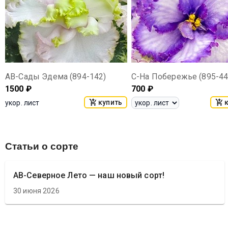
АВ-Сады Эдема (894-142)
С-На Побережье (895-44
1500
₽
700
₽
купить
укор. лист
Статьи о сорте
АВ-Северное Лето — наш новый сорт!
30 июня 2026