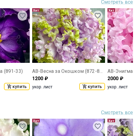
Смотреть все
Хит
Хит
 (891-33)
АВ-Весна за Окошком (872-823)
АВ-Энигма
1200
₽
2000
₽
купить
купить
укор. лист
укор. лист
Смотреть все
Хит
Хит