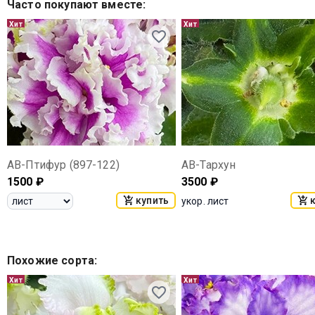
Часто покупают вместе
:
Хит
Хит
АВ-Птифур (897-122)
АВ-Тархун
1500
₽
3500
₽
купить
укор. лист
Похожие сорта
:
Хит
Хит