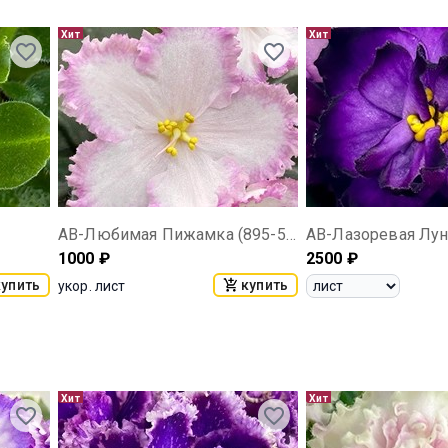
Хит
Хит
АВ-Любимая Пижамка (895-58)
АВ-Лазоревая Луна
1000
₽
2500
₽
купить
купить
укор. лист
Хит
Хит