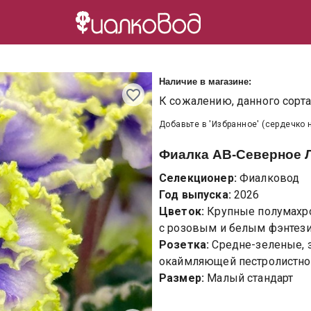
Наличие в магазине:
К сожалению, данного сорта 
Добавьте в 'Избранное' (сердечко 
Фиалка
АВ-Северное Л
Селекционер:
Фиалковод
Год выпуска:
2026
Цветок:
Крупные полумахр
с розовым и белым фэнтез
Розетка:
Средне-зеленые, з
окаймляющей пестролистнос
Размер:
Малый стандарт