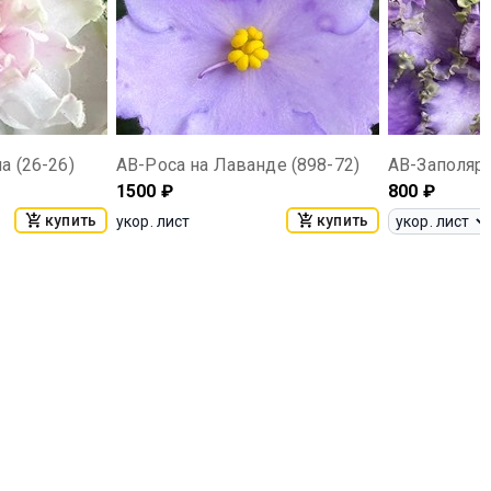
а (26-26)
АВ-Роса на Лаванде (898-72)
АВ-Заполярь
1500
₽
800
₽
купить
купить
укор. лист