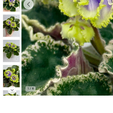
1
/
8