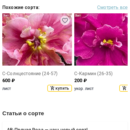
Похожие сорта
:
Смотреть все
Хит
Хит
С-Солнцестояние (24-57)
С-Кармин (26-35)
600
₽
200
₽
купить
к
лист
укор. лист
Статьи о сорте
АВ-Пряная Роза — наш новый сорт!