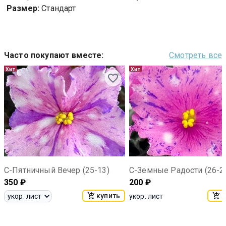
Размер:
Стандарт
Часто покупают вместе
:
Смотреть все
Хит
Хит
С-Пятничный Вечер (25-13)
С-Земные Радости (26-2
350
₽
200
₽
купить
к
укор. лист