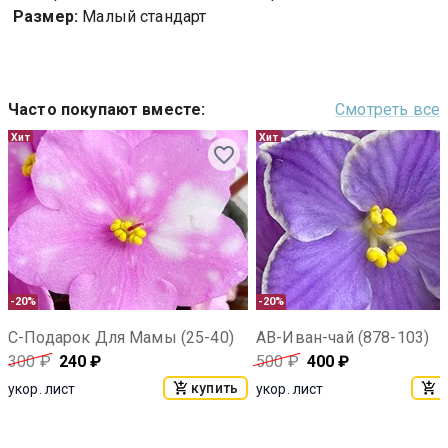
Размер:
Малый стандарт
Часто покупают вместе
:
Смотреть все
Хит
Хит
-20%
-20%
С-Подарок Для Мамы (25-40)
АВ-Иван-чай (878-103)
300
₽
240
₽
500
₽
400
₽
купить
к
укор. лист
укор. лист