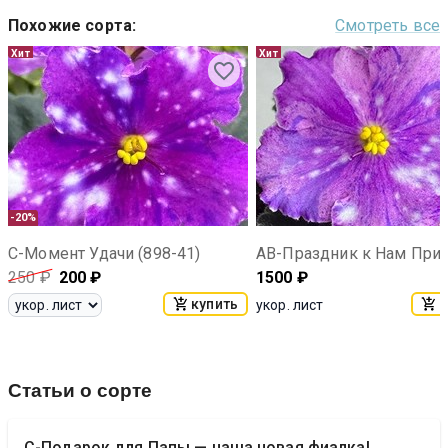
Похожие сорта
:
Смотреть все
Хит
Хит
-20%
С-Момент Удачи (898-41)
250
₽
200
₽
1500
₽
купить
к
укор. лист
Статьи о сорте
С-Подарок для Папы — наша новая фиалка!