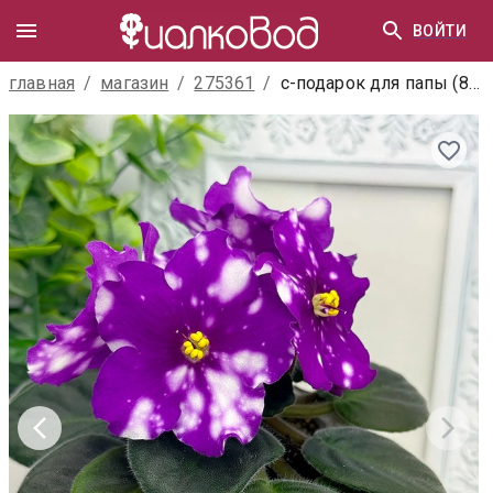
ВОЙТИ
главная
/
магазин
/
275361
/
с-подарок для папы (898-185)