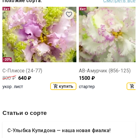
Похожие сорта
:
Смотреть все
Хит
Хит
-20%
С-Плиссе (24-77)
АВ-Амурчик (856-125)
800
₽
640
₽
1500
₽
купить
к
укор. лист
стартер
Статьи о сорте
С-Улыбка Купидона — наша новая фиалка!