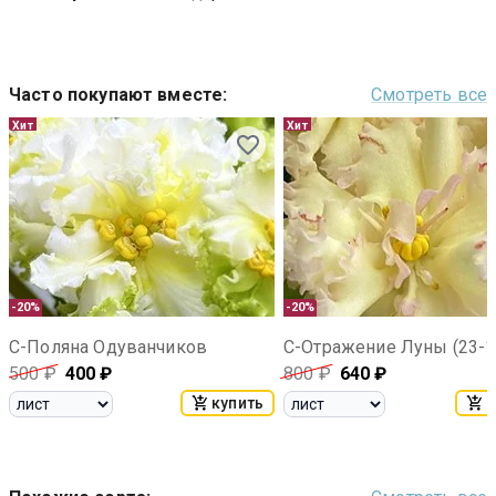
Часто покупают вместе
:
Смотреть все
Хит
Хит
-20%
-20%
С-Поляна Одуванчиков
С-Отражение Луны (23-1
500
₽
400
₽
800
₽
640
₽
купить
к