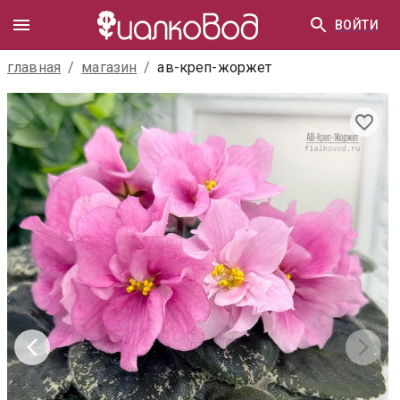
ВОЙТИ
главная
/
магазин
/
ав-креп-жоржет