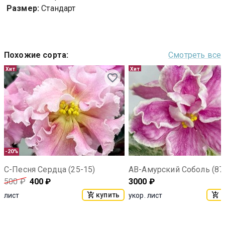
Размер:
Стандарт
Похожие сорта
:
Смотреть все
Хит
Хит
-20%
С-Песня Сердца (25-15)
АВ-Амурский Соболь (87
500
₽
400
₽
3000
₽
купить
к
лист
укор. лист