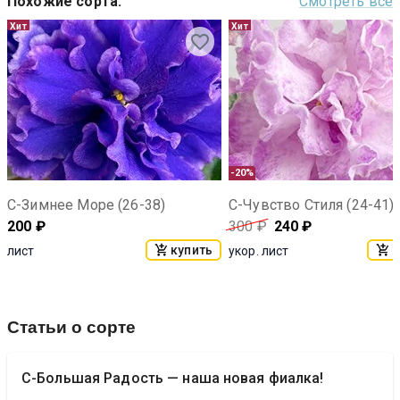
Похожие сорта
:
Смотреть все
Хит
Хит
-20%
С-Зимнее Море (26-38)
С-Чувство Стиля (24-41)
200
₽
300
₽
240
₽
купить
к
лист
укор. лист
Статьи о сорте
С-Большая Радость — наша новая фиалка!