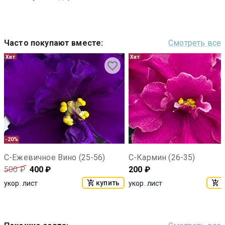
Часто покупают вместе
:
Смотреть все
Хит
Хит
-20%
С-Ежевичное Вино (25-56)
С-Кармин (26-35)
500
₽
400
₽
200
₽
купить
к
укор. лист
укор. лист