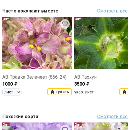
Часто покупают вместе
:
Смотреть все
Хит
Хит
АВ-Травка Зеленеет (866-24)
АВ-Тархун
1000
₽
3500
₽
купить
к
укор. лист
Похожие сорта
:
Смотреть все
Хит
Хит