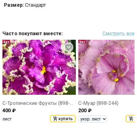
Размер:
Стандарт
Часто покупают вместе
:
Смотреть все
Хит
Хит
С-Тропические Фрукты (898-55)
С-Муар (898-244)
400
₽
200
₽
купить
к
лист