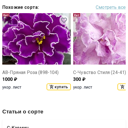
Похожие сорта
:
Смотреть все
Хит
Хит
АВ-Пряная Роза (898-104)
С-Чувство Стиля (24-41)
1000
₽
300
₽
купить
к
укор. лист
укор. лист
Статьи о сорте
С-Кармин