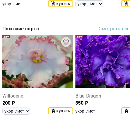
купить
к
укор. лист
Похожие сорта
:
Смотреть все
Хит
Хит
Willodene
Blue Dragon
200
₽
350
₽
купить
к
укор. лист