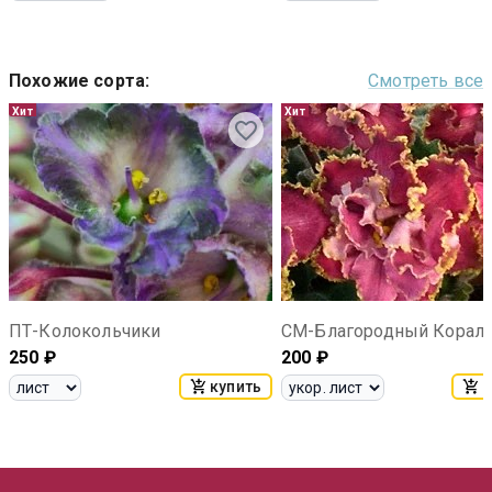
Похожие сорта
:
Смотреть все
Хит
Хит
ПТ-Колокольчики
СМ-Благородный Корал
250
₽
200
₽
купить
к